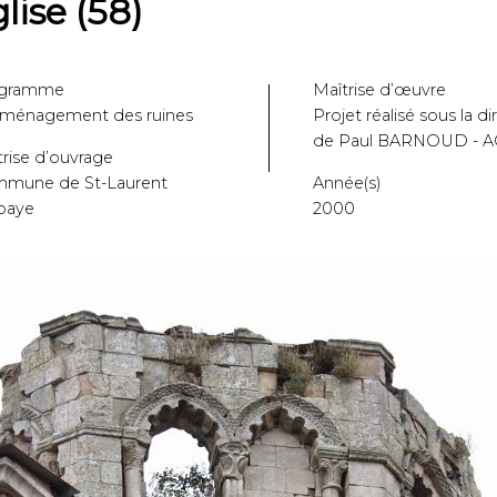
lise (58)
gramme
Maîtrise d’œuvre
ménagement des ruines
Projet réalisé sous la di
de Paul BARNOUD - 
rise d’ouvrage
mune de St-Laurent
Année(s)
bbaye
2000