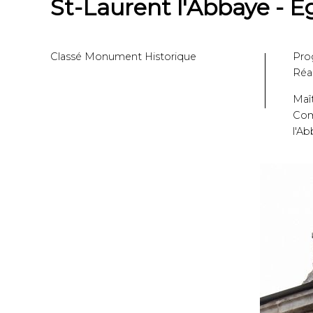
St-Laurent l'Abbaye - Eg
Classé Monument Historique
Pro
Réa
Maît
Com
l'A